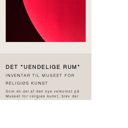
DET "UENDELIGE RUM"
INVENTAR TIL MUSEET FOR
RELIGIØS KUNST
Som en del af den nye velkomst på
Museet for religiøs kunst, blev der
dannet et område for børn.
Her blev der indbygget e
n integreret
hule i bænkens design, som er
udstyret med to spejle, placeret
overfor hinanden. Opsætning skaber
uendelige refleksioner og giver en