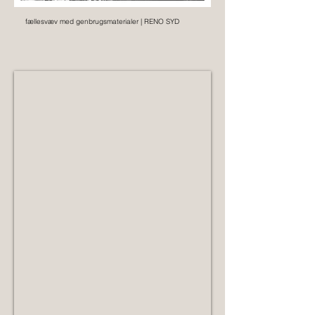
fællesvæv med genbrugsmaterialer | RENO SYD